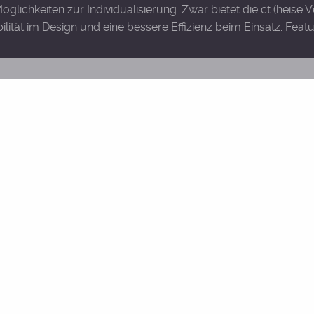
glichkeiten zur Individualisierung. Zwar bietet die ct (heise 
lität im Design und eine bessere Effizienz beim Einsatz. Featu
zum Ranking-Faktor (SEO)
 wird zum Rankingfaktor, aber auch die „Kleinigkeiten“ müs
 Datenverbrauchs, zeigt nun auch Google mit einer Ankündig
 Google, werden eine optimierte Webseite für mobile Endger