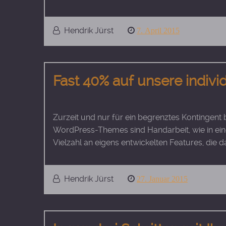
Hendrik Jürst
Posted
7. April 2015
on
Fast 40% auf unsere indiv
Zurzeit und nur für ein begrenztes Kontingent
WordPress-Themes sind Handarbeit, wie in ein
Vielzahl an eigens entwickelten Features, die d
Hendrik Jürst
Posted
27. Januar 2015
on