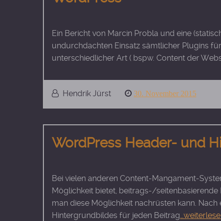
Ein Bericht von Marcin Probla und eine (stati
undurchdachten Einsatz sämtlicher Plugins fü
unterschiedlicher Art ( bspw. Content der Web
Hendrik Jürst
Posted
30. November 2015
on
WordPress Header- und Hint
Bei vielen anderen Content-Mangament-Syste
Möglichkeit bietet, beitrags-/seitenbasierend
man diese Möglichkeit nachrüsten kann. Nach 
Hintergrundbildes für jeden Beitrag
…weiterles