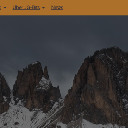
s
Über JG-Bits
News