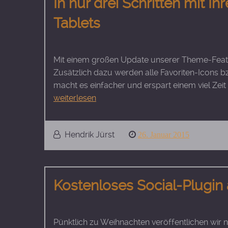
In nur drei Schritten mit 
Tablets
Mit einem großen Update unserer Theme-Featur
Zusätzlich dazu werden alle Favoriten-Icons b
macht es einfacher und erspart einem viel Zei
weiterlesen
Hendrik Jürst
Posted
26. Januar 2015
on
Kostenloses Social-Plugi
Pünktlich zu Weihnachten veröffentlichen wir 