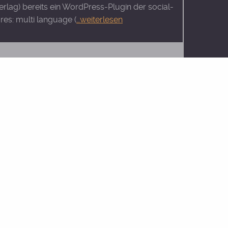
Verlag) bereits ein WordPress-Plugin der social-
res: multi language (
…weiterlesen
sen stimmen! Im Zeitalter von Smartphones und
ung, wie wichtig auf Mobilgeräte optimierte
äte, die Konfiguration und
…weiterlesen