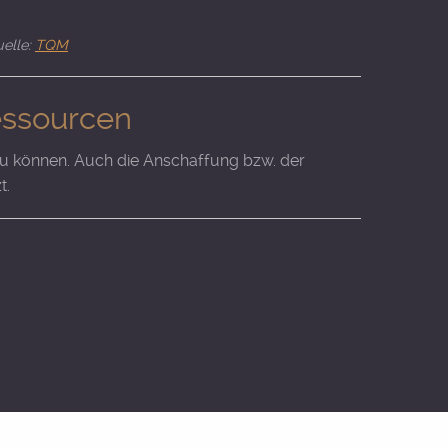
elle:
TQM
essourcen
en zu können. Auch die Anschaffung bzw. der
t.