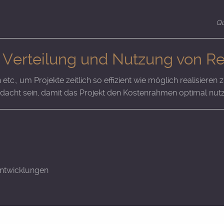
Qu
 Verteilung und Nutzung von R
 etc., um Projekte zeitlich so effizient wie möglich realisier
dacht sein, damit das Projekt den Kostenrahmen optimal nutz
ntwicklungen
tenheft