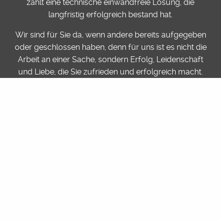
zählt eine technische einwandfreie Lösung, die
langfristig erfolgreich bestand hat.
Wir sind für Sie da, wenn andere bereits aufgegeben
oder geschlossen haben, denn für uns ist es nicht die
Arbeit an einer Sache, sondern Erfolg, Leidenschaft
und Liebe, die Sie zufrieden und erfolgreich macht.
Folgt uns auf
Kontakt
Ein Klick auf die Telefonnummer oder E-Mail öffnet
das Kontaktformular
2026 JG-Bits ·
Impressum
·
Datenschutz
·
AGB