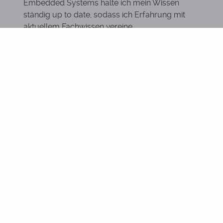
Embedded Systems halte ich mein Wissen
ständig up to date, sodass ich Erfahrung mit
aktuellem Fachwissen vereine.
Über JG-Bits
Unser Name steht für Qualität und Service auf
höchstem Niveau. Was wir versprechen halten wir
auch und übertreffen es meist sogar noch. Für uns
zählt eine technische einwandfreie Lösung, die
langfristig erfolgreich bestand hat.
Wir sind für Sie da, wenn andere bereits aufgegeben
oder geschlossen haben, denn für uns ist es nicht die
Arbeit an einer Sache, sondern Erfolg, Leidenschaft
und Liebe, die Sie zufrieden und erfolgreich macht.