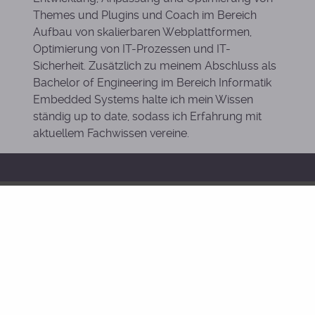
Themes und Plugins und Coach im Bereich
Aufbau von skalierbaren Webplattformen,
Optimierung von IT-Prozessen und IT-
Sicherheit. Zusätzlich zu meinem Abschluss als
Bachelor of Engineering im Bereich Informatik
Embedded Systems halte ich mein Wissen
ständig up to date, sodass ich Erfahrung mit
aktuellem Fachwissen vereine.
Über JG-Bits
Unser Name steht für Qualität und Service auf
höchstem Niveau. Was wir versprechen halten wir
auch und übertreffen es meist sogar noch. Für uns
zählt eine technische einwandfreie Lösung, die
langfristig erfolgreich bestand hat.