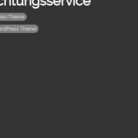
ichtungsservice
ess-Theme
rdPress Theme