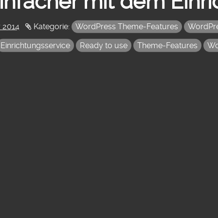
infacher mit dem Einr
r 2014
Kategorie:
WordPress Theme-Features
WordPr
Einrichtungsservice
Ready to use
Theme-Features
Wo