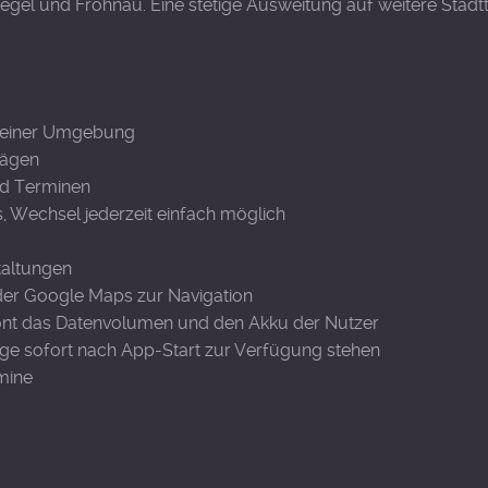
egel und Frohnau. Eine stetige Ausweitung auf weitere Stadtte
 deiner Umgebung
rägen
nd Terminen
ks, Wechsel jederzeit einfach möglich
taltungen
oder Google Maps zur Navigation
hont das Datenvolumen und den Akku der Nutzer
äge sofort nach App-Start zur Verfügung stehen
mine