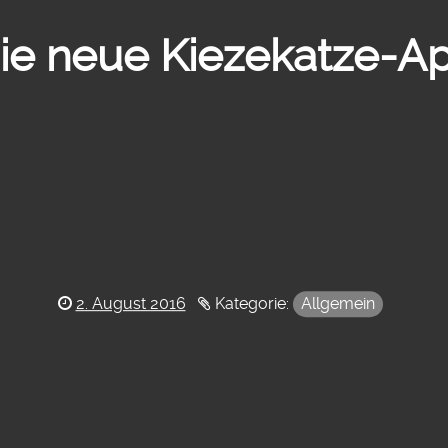
ie neue Kiezekatze-A
Posted
2. August 2016
Kategorie:
Allgemein
on